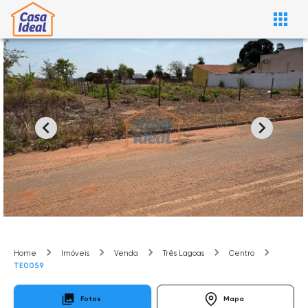
Home
Imóveis
Venda
Três Lagoas
Centro
TE0059
Fotos
Mapa