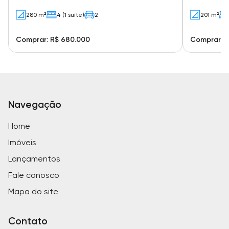
280 m²
4 (1 suíte)
2
201 m²
Comprar: R$ 680.000
Comprar: R
Navegação
Home
Imóveis
Lançamentos
Fale conosco
Mapa do site
Contato