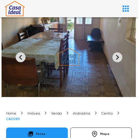
Home
Imóveis
Venda
Andradina
Centro
CA0085
Fotos
Mapa