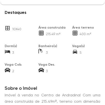
Destaques
Área construída
Área terreno
10X40
215.49 m²
400 m²
Dorm(s)
Banheiro(s)
Vaga(s)
3
3
5
Vaga Cob.
Vaga Des.
2
3
Sobre o Imóvel
Imóvel à venda no Centro de Andradina! Com uma
área construída de 215.49m², terreno com dimensão