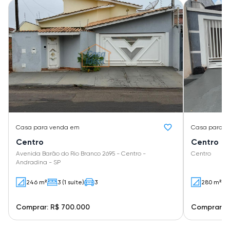
Casa
para venda em
Casa
para v
Centro
Centro
Avenida Barão do Rio Branco 2695 - Centro -
Centro
Andradina - SP
246 m²
3 (1 suíte)
3
280 m²
Comprar: R$ 700.000
Comprar: 