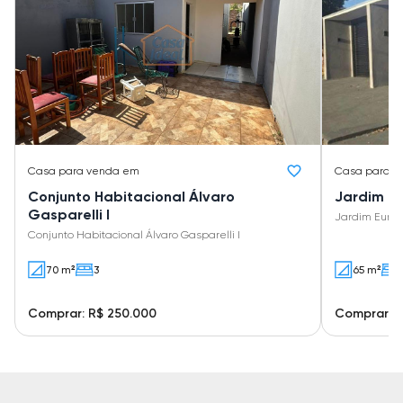
Casa
para venda em
Casa
para v
Conjunto Habitacional Álvaro
Jardim E
Gasparelli I
Jardim Euro
Conjunto Habitacional Álvaro Gasparelli I
70 m²
3
65 m²
Comprar: R$ 250.000
Comprar: R