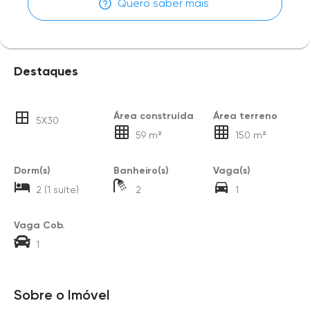
Quero saber mais
Destaques
Área construída
Área terreno
5X30
59 m²
150 m²
Dorm(s)
Banheiro(s)
Vaga(s)
2 (1 suíte)
2
1
Vaga Cob.
1
Sobre o Imóvel