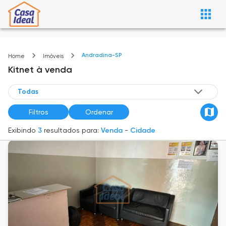
Andradina-SP
Home
Imóveis
Kitnet
à venda
Filtros
Ordenar
Exibindo
3
resultados para:
Venda
-
Cidade