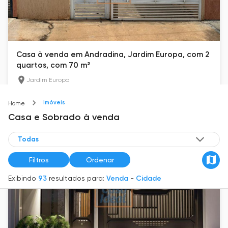
Casa à venda em Andradina, Jardim Europa, com 2
quartos, com 70 m²
Jardim Europa
70
m²
2
2
Imóveis
Home
R$ 190.000
Casa e Sobrado
à venda
Filtros
Ordenar
Exibindo
93
resultados para:
Venda
-
Cidade