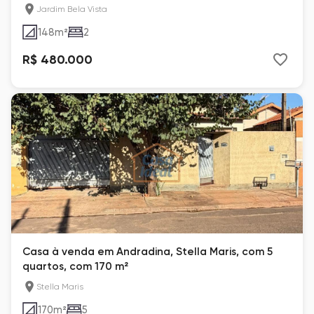
Jardim Bela Vista
148
m²
2
R$ 480.000
Casa à venda em Andradina, Stella Maris, com 5
quartos, com 170 m²
Stella Maris
170
m²
5