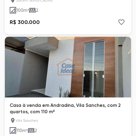
Jardim Santa Cecília
100
m²
2
R$ 300.000
Casa à venda em Andradina, Vila Sanches, com 2
quartos, com 110 m²
Vila Sanches
110
m²
2