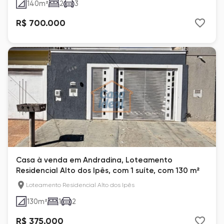
140
m²
2
3
R$ 700.000
Casa à venda em Andradina, Loteamento
Residencial Alto dos Ipês, com 1 suíte, com 130 m²
Loteamento Residencial Alto dos Ipês
130
m²
1
2
R$ 375.000